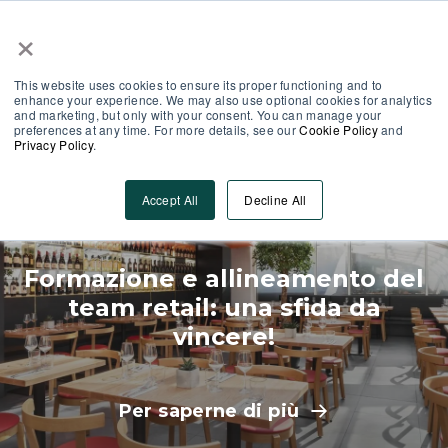
×
Area Partner
Log-In
IT
This website uses cookies to ensure its proper functioning and to
enhance your experience. We may also use optional cookies for analytics
and marketing, but only with your consent. You can manage your
preferences at any time. For more details, see our
Cookie Policy
and
Privacy Policy
.
Employee Engagement
Accept All
Decline All
Formazione e allineamento del
team retail: una sfida da
vincere!
Per saperne di più