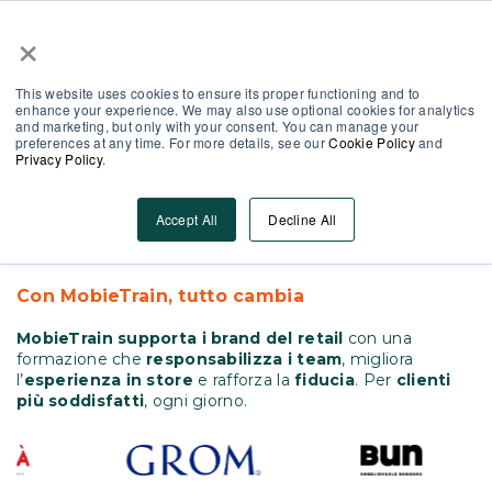
×
Area Partner
Log-In
IT
This website uses cookies to ensure its proper functioning and to
enhance your experience. We may also use optional cookies for analytics
and marketing, but only with your consent. You can manage your
preferences at any time. For more details, see our
Cookie Policy
and
Privacy Policy
.
Hospitality
Elimina errori operativi e
Accept All
Decline All
perdite di fatturato
Con MobieTrain, tutto cambia
MobieTrain supporta i brand del retail
con una
formazione che
responsabilizza i team
, migliora
l’
esperienza in store
e rafforza la
fiducia
. Per
clienti
più soddisfatti
, ogni giorno.