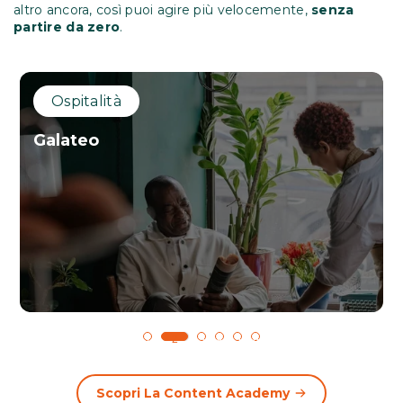
altro ancora, così puoi agire più velocemente,
senza
partire da zero
.
Ospitalità
Galateo
1
2
3
4
5
6
Scopri La Content Academy