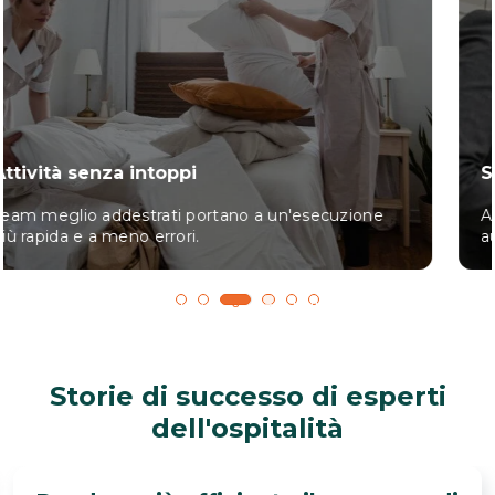
Sales Performance
Aiuta il team a fare upselling e cross-selling,
aumentando lo scontrino medio.
1
2
3
4
5
6
Storie di successo di esperti
dell'ospitalità