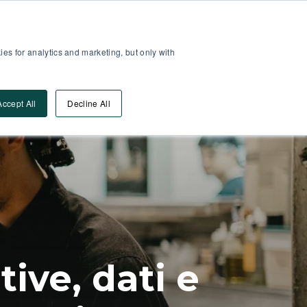
Area Partner
Log-In
es for analytics and marketing, but only with
Vai Alla DEMO
orse
Accept All
Decline All
tive, dati e