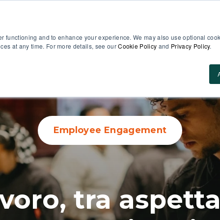
er functioning and to enhance your experience. We may also use optional cooki
es at any time. For more details, see our
Cookie Policy
and
Privacy Policy
.
Casi d’uso
Perché MobieTrain
Prezzi
Ris
Employee Engagement
voro, tra aspetta