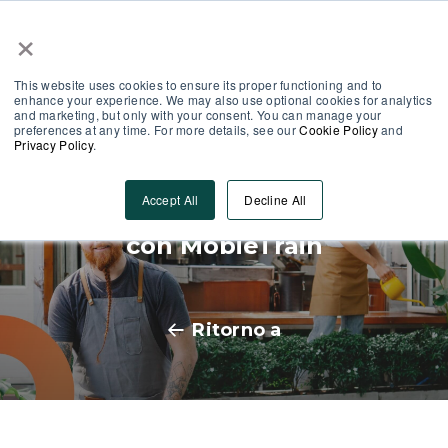
×
Area Partner
Log-In
This website uses cookies to ensure its proper functioning and to
enhance your experience. We may also use optional cookies for analytics
and marketing, but only with your consent. You can manage your
preferences at any time. For more details, see our
Cookie Policy
and
Privacy Policy
.
Trasforma l'onboarding del
Accept All
Decline All
personale della Ristorazione
con MobieTrain
Ritorno a