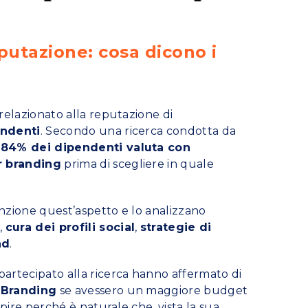
putazione: cosa dicono i
relazionato alla reputazione di
endenti
. Secondo una ricerca condotta da
l’84% dei dipendenti valuta con
r branding
prima di scegliere in quale
tenzione quest’aspetto e lo analizzano
i
,
cura dei profili social
,
strategie di
nd
.
artecipato alla ricerca hanno affermato di
r Branding
se avessero un maggiore budget
upire perché è naturale che, vista la sua