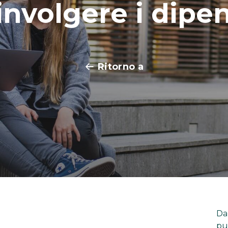
involgere i dipe
Ritorno a
Da
pu