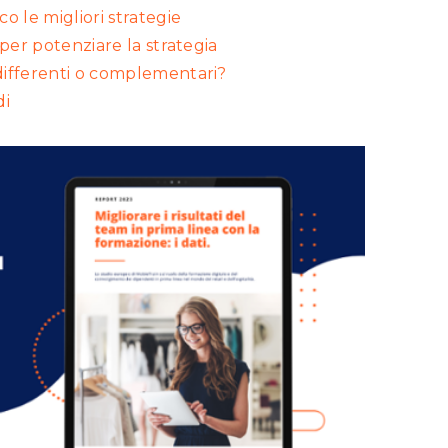
 le migliori strategie
per potenziare la strategia
ifferenti o complementari?
di