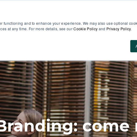
er functioning and to enhance your experience. We may also use optional cooki
es at any time. For more details, see our
Cookie Policy
and
Privacy Policy
.
Casi d’uso
Perché MobieTrain
Prezzi
Ris
Branding: come m