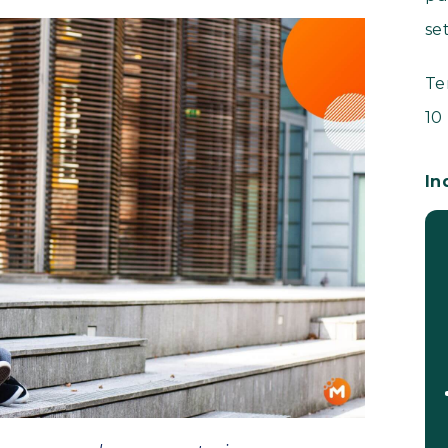
se
Te
10
In