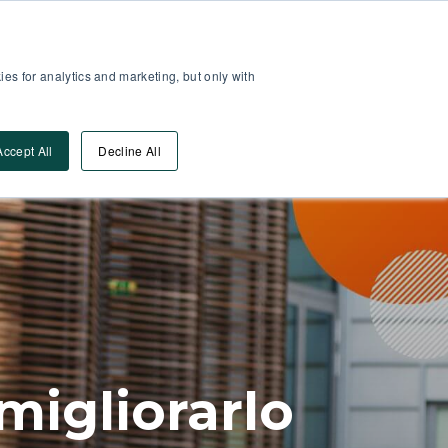
Area Partner
Log-In
es for analytics and marketing, but only with
Vai Alla DEMO
orse
Accept All
Decline All
igliorarlo