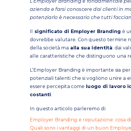
L’Employer Branding è fondamentale pe
azienda e farsi conoscere dai clienti in m
potenziarlo è necessario che tutti faccian
Il
significato di Employer Branding
è un
dovrebbe valutare. Con questo termine non
della società ma
alla sua identità
: dai va
alle caratteristiche che distinguono una re
L’Employer Branding è importante sia per 
potenziali talenti che si vogliono unire a es
essere percepita come
luogo di lavoro i
costanti
.
In questo articolo parleremo di:
Employer Branding e reputazione: cosa di
Quali sono i vantaggi di un buon Employ