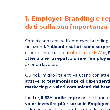
1. Employer Branding e re
dati sulla sua importanza
Cosa dicono i dati sull'employer branding 
un'azienda?
Alcuni risultati sono sorpr
esperti e mostrata dal
sito ThriveMyWay
,
attenzione la reputazione e l’employe
azienda lavorare.
Quindi, i migliori talenti valutano con at
attraverso
testimonianze di dipendent
marketing e valori comunicati dal bra
Inoltre,
il 53% delle imprese
che hanno p
voler investire più risorse in Employe
a disposizione. Tale statistica non deve st