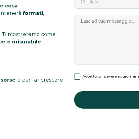
e cosa
ntenerli
formati,
te. Ti mostreremo come
oce e misurabile
.
Accetto di ricevere aggiorname
isorse
e per far crescere