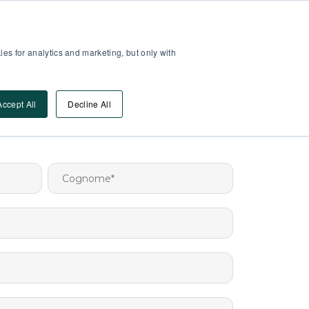
Area Partner
Log-In
es for analytics and marketing, but only with
Vai Alla DEMO
orse
Accept All
Decline All