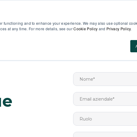
IT
er functioning and to enhance your experience. We may also use optional cooki
es at any time. For more details, see our
Cookie Policy
and
Privacy Policy
.
Casi d’uso
Perché MobieTrain
Prezzi
Ris
ue