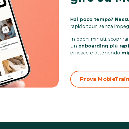
Hai poco tempo? Ness
rapido tour, senza impeg
In pochi minuti, scoprir
un
onboarding più rap
efficace e ottenendo
mi
Prova MobieTrai