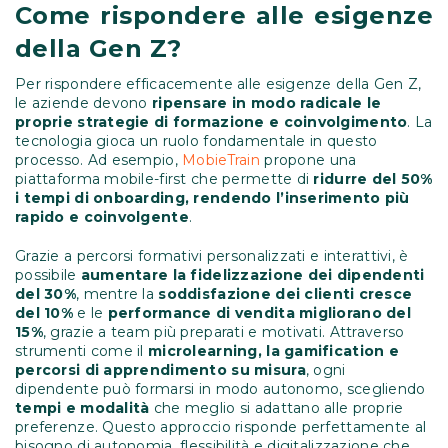
Come rispondere alle esigenze
della Gen Z?
Per rispondere efficacemente alle esigenze della Gen Z,
le aziende devono
ripensare in modo radicale le
proprie strategie di formazione e coinvolgimento
. La
tecnologia gioca un ruolo fondamentale in questo
processo. Ad esempio,
MobieTrain
propone una
piattaforma mobile-first che permette di
ridurre del 50%
i tempi di onboarding, rendendo l’inserimento più
rapido e coinvolgente
.
Grazie a percorsi formativi personalizzati e interattivi, è
possibile
aumentare la fidelizzazione dei dipendenti
del 30%
, mentre la
soddisfazione dei clienti cresce
del 10%
e le
performance di vendita migliorano del
15%
, grazie a team più preparati e motivati. Attraverso
strumenti come il
microlearning, la gamification e
percorsi di apprendimento su misura
, ogni
dipendente può formarsi in modo autonomo, scegliendo
tempi e modalità
che meglio si adattano alle proprie
preferenze. Questo approccio risponde perfettamente al
bisogno di autonomia, flessibilità e digitalizzazione che