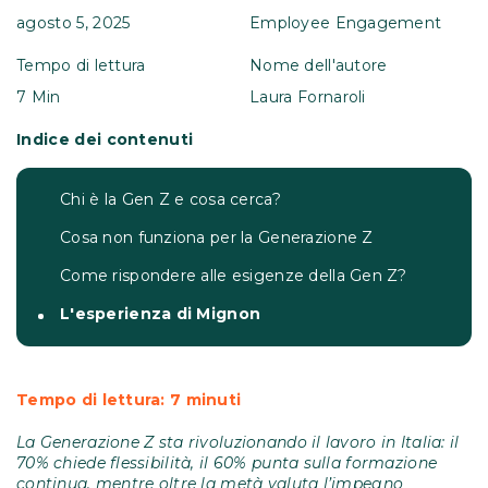
agosto 5, 2025
Employee Engagement
Tempo di lettura
Nome dell'autore
7 Min
Laura Fornaroli
Indice dei contenuti
Chi è la Gen Z e cosa cerca?
Cosa non funziona per la Generazione Z
Come rispondere alle esigenze della Gen Z?
L'esperienza di Mignon
Tempo di lettura: 7 minuti
La Generazione Z sta rivoluzionando il lavoro in Italia: il
70% chiede flessibilità, il 60% punta sulla formazione
continua, mentre oltre la metà valuta l’impegno