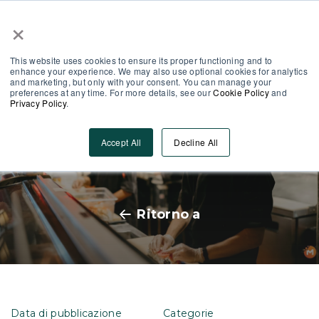
×
Area Partner
Log-In
This website uses cookies to ensure its proper functioning and to
enhance your experience. We may also use optional cookies for analytics
and marketing, but only with your consent. You can manage your
preferences at any time. For more details, see our
Cookie Policy
and
Privacy Policy
.
Gen Z al lavoro, tra aspettative,
Accept All
Decline All
dati e nuove strategie aziendali
Ritorno a
Data di pubblicazione
Categorie