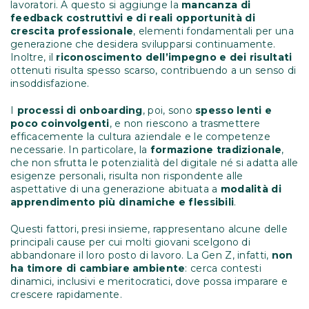
lavoratori. A questo si aggiunge la
mancanza di
feedback costruttivi e di reali opportunità di
crescita professionale
, elementi fondamentali per una
generazione che desidera svilupparsi continuamente.
Inoltre, il
riconoscimento dell’impegno e dei risultati
ottenuti risulta spesso scarso, contribuendo a un senso di
insoddisfazione.
I
processi di onboarding
, poi, sono
spesso lenti e
poco coinvolgenti
, e non riescono a trasmettere
efficacemente la cultura aziendale e le competenze
necessarie. In particolare, la
formazione tradizionale
,
che non sfrutta le potenzialità del digitale né si adatta alle
esigenze personali, risulta non rispondente alle
aspettative di una generazione abituata a
modalità di
apprendimento più dinamiche e flessibili
.
Questi fattori, presi insieme, rappresentano alcune delle
principali cause per cui molti giovani scelgono di
abbandonare il loro posto di lavoro. La Gen Z, infatti,
non
ha timore di cambiare ambiente
: cerca contesti
dinamici, inclusivi e meritocratici, dove possa imparare e
crescere rapidamente.