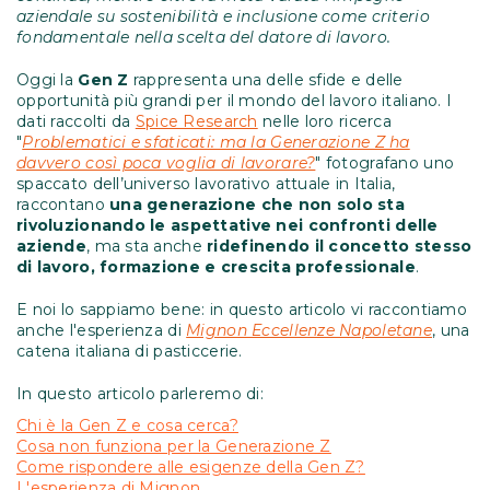
aziendale su sostenibilità e inclusione come criterio
fondamentale nella scelta del datore di lavoro.
Oggi la
Gen Z
rappresenta una delle sfide e delle
opportunità più grandi per il mondo del lavoro italiano. I
dati raccolti da
Spice Research
nelle loro ricerca
"
Problematici e sfaticati: ma la Generazione Z ha
davvero così poca voglia di lavorare?
" fotografano uno
spaccato dell’universo lavorativo attuale in
Italia
,
raccontano
una generazione che non solo sta
rivoluzionando le aspettative nei confronti delle
aziende
, ma sta anche
ridefinendo il concetto stesso
di lavoro, formazione e crescita professionale
.
E noi lo sappiamo bene: in questo articolo vi raccontiamo
anche l'esperienza di
Mignon Eccellenze Napoletane
, una
catena italiana di pasticcerie.
In questo articolo parleremo di:
Chi è la Gen Z e cosa cerca?
Cosa non funziona per la Generazione Z
Come rispondere alle esigenze della Gen Z?
L'esperienza di Mignon