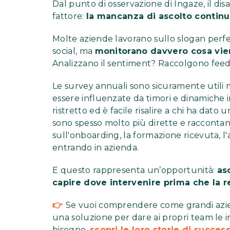
Dal punto di osservazione di Ingaze, il di
fattore:
la mancanza di ascolto contin
Molte aziende lavorano sullo slogan perfe
social, ma
monitorano davvero cosa vien
Analizzano il sentiment? Raccolgono feed
Le survey annuali sono sicuramente utili 
essere influenzate da timori e dinamiche i
ristretto ed è facile risalire a chi ha dato
sono spesso molto più dirette e raccontan
sull'onboarding, la formazione ricevuta, 
entrando in azienda.
E questo rappresenta un’opportunità:
as
capire dove intervenire prima che la r
👉
Se vuoi comprendere come grandi azie
una soluzione per dare ai propri team le
bisogno,
scopri le loro storie di succes