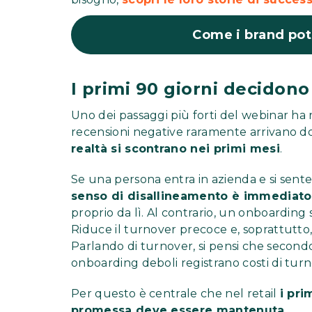
Come i brand pot
I primi 90 giorni decidono
Uno dei passaggi più forti del webinar ha 
recensioni negative raramente arrivano d
realtà si scontrano nei primi mesi
.
Se una persona entra in azienda e si sen
senso di disallineamento è immediato
proprio da lì. Al contrario, un onboarding
Riduce il turnover precoce e, soprattutto,
Parlando di turnover, si pensi che secondo
onboarding deboli registrano costi di turn
Per questo è centrale che nel retail
i pri
promessa deve essere mantenuta
.