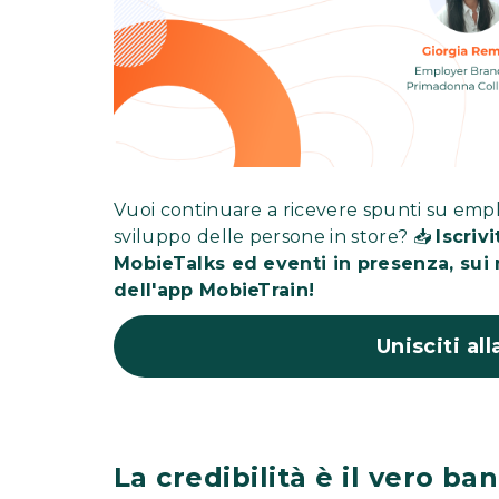
Vuoi continuare a ricevere spunti su empl
sviluppo delle persone in store? 📥
Iscriv
MobieTalks ed eventi in presenza, sui n
dell'app MobieTrain!
Unisciti al
La credibilità è il vero ba