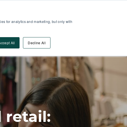
Area Partner
Log-In
es for analytics and marketing, but only with
Vai Alla DEMO
orse
Accept All
Decline All
retail: