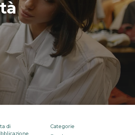
tà
ta di
Categorie
bblicazione