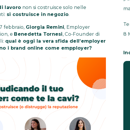
i lavoro
non si costruisce solo nelle
ma
ti:
si costruisce in negozio
.
Te
27 febbraio,
Giorgia Remini
, Employer
ion, e
Benedetta Tornesi
, Co-Founder di
8 
li:
qual è oggi la vera sfida dell’employer
ano i brand online come empployer?
In