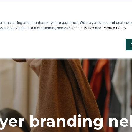
er functioning and to enhance your experience. We may also use optional cooki
es at any time. For more details, see our
Cookie Policy
and
Privacy Policy
.
Casi d’uso
Perché MobieTrain
Prezzi
Ris
er branding nel 