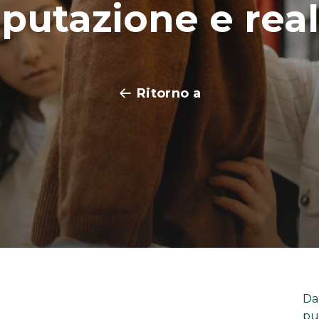
eputazione e real
Ritorno a
Da
pu