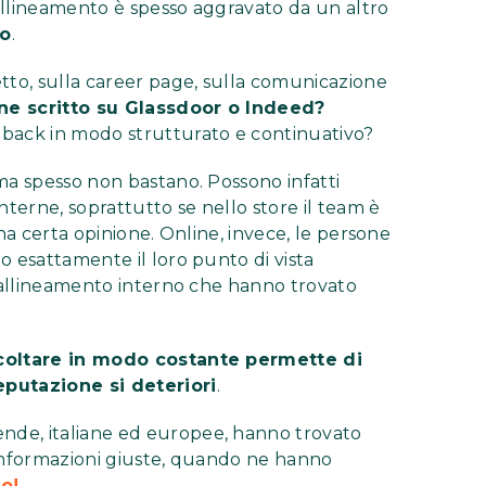
sallineamento è spesso aggravato da un altro
uo
.
tto, sulla career page, sulla comunicazione
e scritto su Glassdoor o Indeed?
back in modo strutturato e continuativo?
ma spesso non bastano. Possono infatti
nterne, soprattutto se nello store il team è
 una certa opinione. Online, invece, le persone
o esattamente il loro punto di vista
l'allineamento interno che hanno trovato
coltare in modo costante permette di
eputazione si deteriori
.
nde, italiane ed europee, hanno trovato
 informazioni giuste, quando ne hanno
so!