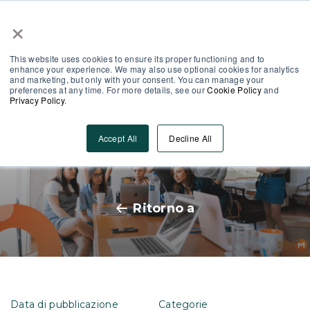
×
Area Partner
Log-In
This website uses cookies to ensure its proper functioning and to
enhance your experience. We may also use optional cookies for analytics
and marketing, but only with your consent. You can manage your
preferences at any time. For more details, see our
Cookie Policy
and
Privacy Policy
.
Tendenze HR del 2023: le
Accept All
Decline All
cinque sfide del futuro
Ritorno a
Data di pubblicazione
Categorie