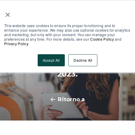
×
Area Partner
Log-In
This website uses cookies to ensure its proper functioning and to
enhance your experience. We may also use optional cookies for analytics
and marketing, but only with your consent. You can manage your
preferences at any time. For more details, see our
Cookie Policy
and
Privacy Policy
.
Migliorare i risultati del team
Accept All
Decline All
con la formazione: i dati del
2023.
Ritorno a