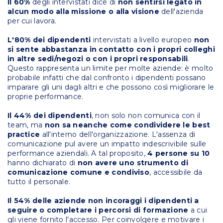
Il 60%
degli intervistati dice di
non sentirsi legato in
alcun modo alla missione o alla visione
dell'azienda
per cui lavora.
L'80% dei dipendenti
intervistati a livello europeo
non
si sente abbastanza in contatto con i propri colleghi
in altre sedi/negozi o con i propri responsabili
.
Questo rappresenta un limite per molte aziende: è molto
probabile infatti che dal confronto i dipendenti possano
imparare gli uni dagli altri e che possono così migliorare le
proprie performance.
Il 44% dei dipendenti
, non solo non comunica con il
team, ma
non sa neanche come condividere le best
practice
all'interno dell'organizzazione. L'assenza di
comunicazione pul avere un impatto indescrivibile sulle
performance aziendali. A tal proposito,
4 persone su 10
hanno dichiarato di
non avere uno strumento di
comunicazione comune e condiviso
, accessibile da
tutto il personale.
Il 54% delle aziende non incoraggi i dipendenti a
seguire o completare i percorsi di formazione
a cui
gli viene fornito l'accesso. Per coinvolgere e motivare i