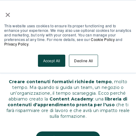
×
Area Partner
Log-In
IT
This website uses cookies to ensure its proper functioning and to
enhance your experience. We may also use optional cookies for analytics
and marketing, but only with your consent. You can manage your
preferences at any time. For more details, see our
Cookie Policy
and
Privacy Policy
.
Content Academy
Corsi realizzati da esperti, pronti
Accept All
Decline All
all'uso
Creare contenuti formativi richiede tempo
, molto
tempo. Ma quando si guida un team, un negozio o
un'organizzazione, il tempo scarseggia. Ecco perché
abbiamo creato la
Content Academy
: una
libreria di
contenuti d'apprendimento pronta per l'uso
che ti
farà risparmiare ore di lavoro e che avrà un impatto reale
sulla formazione.