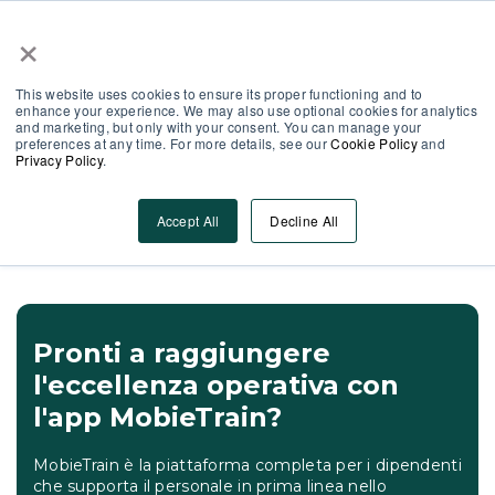
×
Area Partner
Log-In
IT
This website uses cookies to ensure its proper functioning and to
enhance your experience. We may also use optional cookies for analytics
and marketing, but only with your consent. You can manage your
preferences at any time. For more details, see our
Cookie Policy
and
Privacy Policy
.
Visualizza Altro
Accept All
Decline All
Pronti a raggiungere
l'eccellenza operativa con
l'app MobieTrain?
MobieTrain è la piattaforma completa per i dipendenti
che supporta il personale in prima linea nello