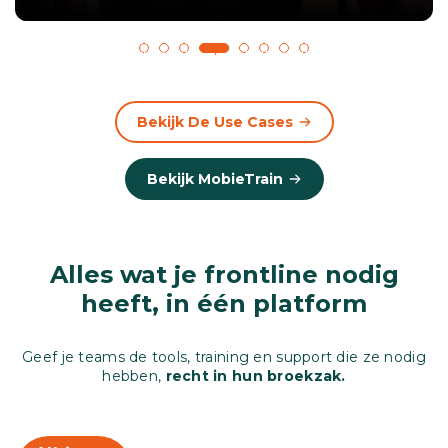
1
2
3
4
5
6
7
8
Bekijk De Use Cases
Bekijk MobieTrain
Alles wat je frontline nodig
heeft, in één platform
Geef je teams de tools, training en support die ze nodig
hebben,
recht in hun broekzak.