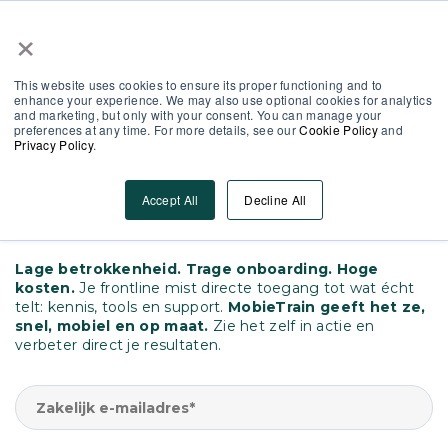
×
Partner Area
Log-In
NL
This website uses cookies to ensure its proper functioning and to
enhance your experience. We may also use optional cookies for analytics
and marketing, but only with your consent. You can manage your
preferences at any time. For more details, see our
Cookie Policy
and
Privacy Policy
.
Verbeter je teams in minuten,
niet maanden
Accept All
Decline All
Bouw vandaag aan een sterker team
Lage betrokkenheid. Trage onboarding. Hoge
kosten.
Je frontline mist directe toegang tot wat écht
telt: kennis, tools en support.
MobieTrain geeft het ze,
snel, mobiel en op maat.
Zie het zelf in actie en
verbeter direct je resultaten.