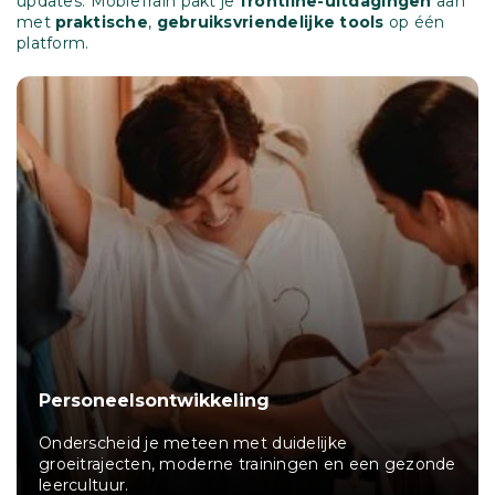
updates: MobieTrain pakt je
frontline-uitdagingen
aan
met
praktische
,
gebruiksvriendelijke tools
op één
platform.
eling
Compliance & Veili
n met duidelijke
Train je team om proce
rne trainingen en een gezonde
leven, zodat je risico's