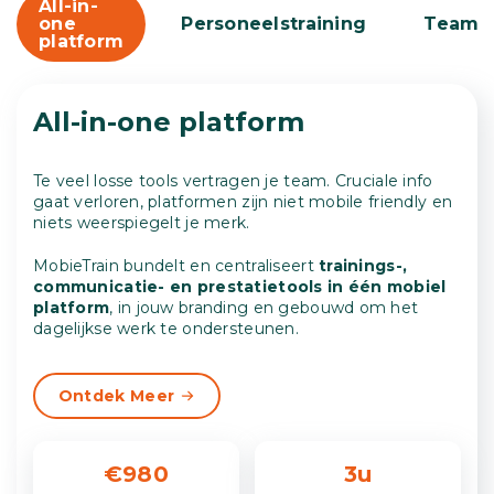
All-in-
one
Personeelstraining
Teamc
platform
All-in-one platform
Te veel losse tools vertragen je team. Cruciale info
gaat verloren, platformen zijn niet mobile friendly en
niets weerspiegelt je merk.
MobieTrain bundelt en centraliseert
trainings-,
communicatie- en prestatietools in één mobiel
platform
, in jouw branding en gebouwd om het
dagelijkse werk te ondersteunen.
Ontdek Meer
€980
3u