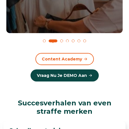
1
2
3
4
5
6
7
Content Academy
Vraag Nu Je DEMO Aan
Succesverhalen van even
straffe merken