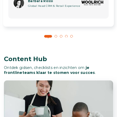
Barbara Rossi
Global Head CRM & Retail Experience
1
2
3
4
5
Content Hub
Ontdek gidsen, checklists en inzichten om
je
frontlineteams klaar te stomen voor succes
.