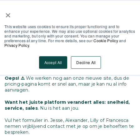
×
Partner Area
Log-In
NL
This website uses cookies to ensure its proper functioning and to
enhance your experience. We may also use optional cookies for analytics
and marketing, but only with your consent. You can manage your
preferences at any time. For more details, see our
Cookie Policy
and
Privacy Policy
.
Ontdek hoe
MobieTrain
aansluit
bij je team(noden)
Accept All
Decline All
Oeps! ⚠️
We werken nog aan onze nieuwe site, dus de
pricing-pagina komt er snel aan, maar je kan nu al info
aanvragen.
Want het juiste platform verandert alles: snelheid,
service, sales
. Nu is het aan jou.
Vul het formulier in. Jesse, Alexander, Lilly of Francesca
nemen vrijblijvend contact met je op om je behoeften te
bespreken.