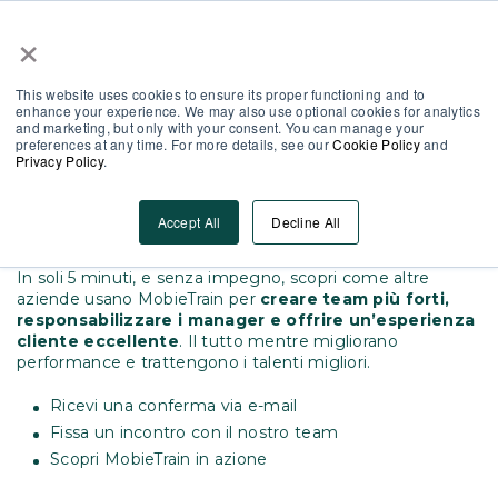
×
Area Partner
Log-In
IT
This website uses cookies to ensure its proper functioning and to
enhance your experience. We may also use optional cookies for analytics
and marketing, but only with your consent. You can manage your
preferences at any time. For more details, see our
Cookie Policy
and
Privacy Policy
.
Richiedi la
DEMO
e scopri MobieTrain
Accept All
Decline All
In soli 5 minuti, e senza impegno, scopri come altre
aziende usano MobieTrain per
creare team più forti,
responsabilizzare i manager e offrire un’esperienza
cliente eccellente
. Il tutto mentre migliorano
performance e trattengono i talenti migliori.
Ricevi una conferma via e-mail
Fissa un incontro con il nostro team
Scopri MobieTrain in azione