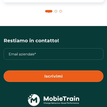
1
2
3
Restiamo in contatto!